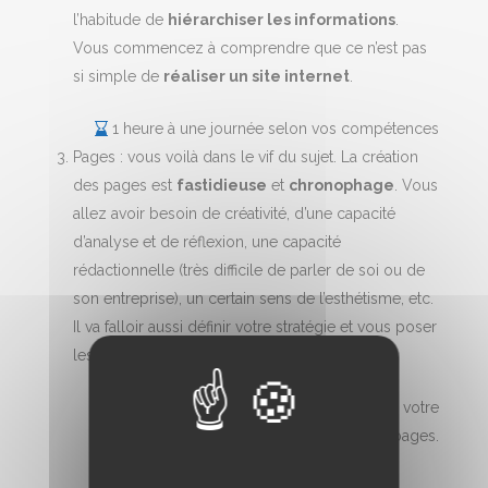
l’habitude de
hiérarchiser les informations
.
Vous commencez à comprendre que ce n’est pas
si simple de
réaliser un site internet
.
1 heure à une journée selon vos compétences
Pages : vous voilà dans le vif du sujet. La création
des pages est
fastidieuse
et
chronophage
. Vous
allez avoir besoin de créativité, d’une capacité
d’analyse et de réflexion, une capacité
rédactionnelle (très difficile de parler de soi ou de
son entreprise), un certain sens de l’esthétisme, etc.
Il va falloir aussi définir votre stratégie et vous poser
les bonnes questions.
1 journée à deux semaines selon votre
expérience et le nombre de pages.