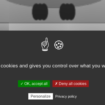
ww.iperche.fr
, nous lançons notre
iBlogue
, un blog qui s’adresse a
 sujets à impact local, sur des thèmes qui nous concernent mais aussi, 
 cookies and gives you control over what you w
lexion.
✓ OK, accept all
✗ Deny all cookies
Personalize
Privacy policy