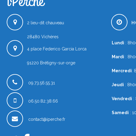
iPerche
H
2 lieu-dit chauveau
28480
Vichères
Lundi
: 8h
4 place Federico Garcia Lorca
Mardi
: 8h0
91220
Brétigny-sur-orge
France
Mercredi
:
09.73.56.55.31
Jeudi
: 8h0
Vendredi
:
06.50.82.38.66
Samedi
: 1
contact@iperche.fr