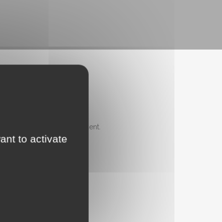
ux Percherons connectés.
et surtout, qui vous intéressent.
ant to activate